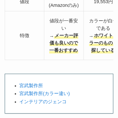
値段
19,553円
(Amazonのみ)
値段が一番安
カラーが白色
い
である
特徴
→
メーカー評
→
ホワイトカ
価も良いので
ラーのものを
一番おすすめ
探している
宮武製作所
宮武製作所(カラー違い)
インテリアのジェンコ