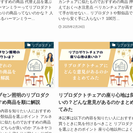
すすめの商品 代替え品を選ぶ
カンチェアに似たものでおすすめの商品 
ーマンミラーってリプロダクト
えておくべき注意点 ペリカンチェアが高
わりの商品ってないのかな？ 人
て手が出せない... リプロダクトや類似品
るハーマンミラー...
いから安く手に入らない？ 100万...
2025年2月24日
リプロダクト
リプロダ
ブセン照明のリプロダク
リプロダクトチェアの座り心地は
すめ商品を順に解説
いの？どんな意見があるのかまと
てみた
の内容を知りたい人におすすめ
類似品を選ぶポイント アルネ
本記事は以下の内容を知りたい人におすす
明に似たものでおすすめの商品
買うときに気を付けるべきこと リプロダ
どちらが良いのか アルネヤコ
を選ぶときのポイント 座り心地以外によ