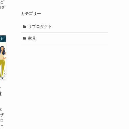
てど
ロダ
カテゴリー
リプロダクト
家具
クト
ト
重
め
デザ
プロ
チェ