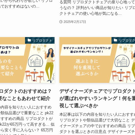
いから代わりが欲しい リプロ
る質問 リプロダクトチェアの座り心地っ
でおすすめはないの...
うなの？ 評判がいい商品が知りたい リプ
クトチェアの使い心地が気になる...
2025年2月17日
リプロダクト
リプロダ
プロダクトのおすすめは？
デザイナーズチェアでリプロダク
要なこともあわせて紹介
が選ばれやすいランキング！何を
視して選ぶべきか
の内容を知りたい人におすすめ
類似品選びで重要なこと pk22
本記事は以下の内容を知りたい人におすす
すすめの商品 リプロダクトが
リプロダクトや類似品選びで大切なこと 
k22が65万円って高すぎる... 似
イナーズチェアの中でおすすめの商品 リ
ら安く手に入らない？ 65万円
ダクトを選ぶときの注意点 デザイナーズ