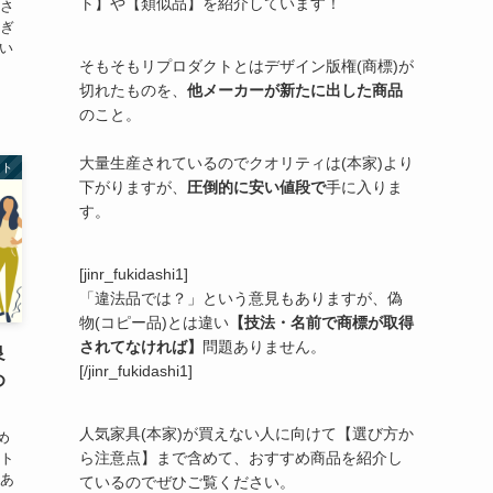
ト】や【類似品】を紹介しています！
押さ
すぎ
でい
そもそもリプロダクトとはデザイン版権(商標)が
切れたものを、
他メーカーが新たに出した商品
のこと。
大量生産されているのでクオリティは(本家)より
クト
下がりますが、
圧倒的に安い値段で
手に入りま
す。
[jinr_fukidashi1]
「違法品では？」という意見もありますが、偽
物(コピー品)とは違い
【技法・名前で商標が取得
されてなければ】
問題ありません。
良
[/jinr_fukidashi1]
め
人気家具(本家)が買えない人に向けて【選び方か
め
ら注意点】まで含めて、おすすめ商品を紹介し
クト
くあ
ているのでぜひご覧ください。