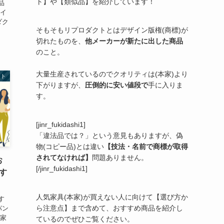
ト】や【類似品】を紹介しています！
品
ライ
ダク
そもそもリプロダクトとはデザイン版権(商標)が
切れたものを、
他メーカーが新たに出した商品
のこと。
大量生産されているのでクオリティは(本家)より
クト
下がりますが、
圧倒的に安い値段で
手に入りま
す。
[jinr_fukidashi1]
「違法品では？」という意見もありますが、偽
物(コピー品)とは違い
【技法・名前で商標が取得
されてなければ】
問題ありません。
お
[/jinr_fukidashi1]
す
人気家具(本家)が買えない人に向けて【選び方か
す
ら注意点】まで含めて、おすすめ商品を紹介し
パン
本家
ているのでぜひご覧ください。