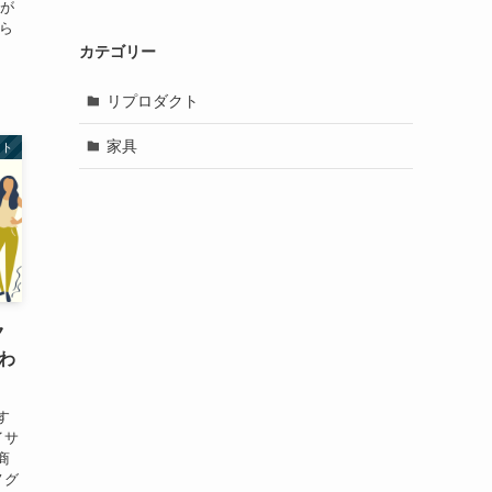
アが
から
カテゴリー
リプロダクト
家具
クト
ク
わ
す
イサ
商
ノグ