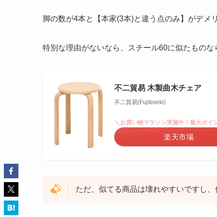
脚の数が4本と【本家(3本)と違う点のみ】がデ
特別な理由がないなら
、スチール60に似たもの
不二貿易 木製曲木チェア
不二貿易(Fujiboeki)
＼お買い物マラソン実施中！最大ポイン
楽天市場
ただ、似てる商品は壊れやすいですし、