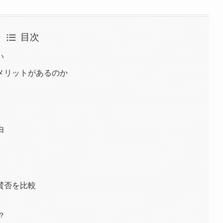
目次
い
メリットがあるのか
由
賛否を比較
？