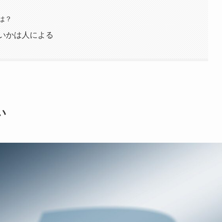
は？
いかは人による
い