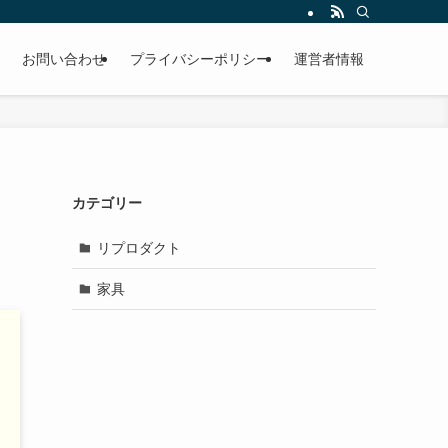
お問い合わせ
プライバシーポリシー
運営者情報
カテゴリー
リプロダクト
家具