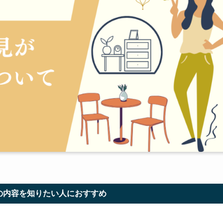
の内容を知りたい人におすすめ