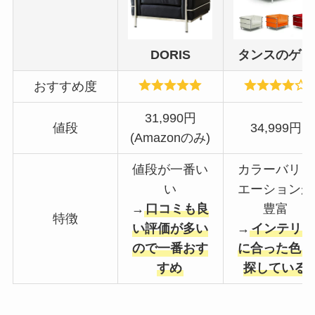
DORIS
タンスのゲン
おすすめ度
31,990円
値段
34,999円
(Amazonのみ)
値段が一番い
カラーバリュ
い
エーションが
→
口コミも良
豊富
特徴
い評価が多い
→
インテリア
ので一番おす
に合った色を
すめ
探している