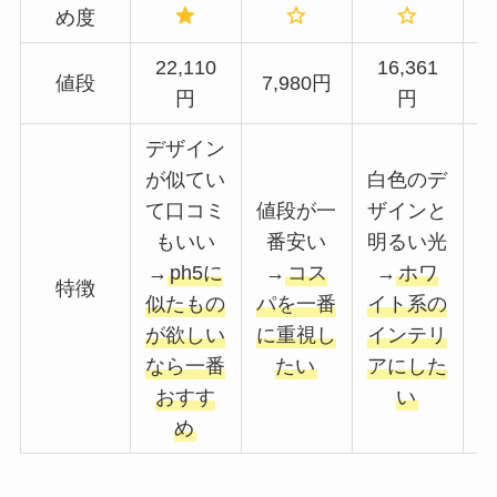
め度
22,110
16,361
値段
7,980円
円
円
デザイン
が似てい
白色のデ
て口コミ
値段が一
ザインと
もいい
番安い
明るい光
→
ph5に
→
コス
→
ホワ
特徴
似たもの
パを一番
イト系の
が欲しい
に重視し
インテリ
なら一番
たい
アにした
おすす
い
め